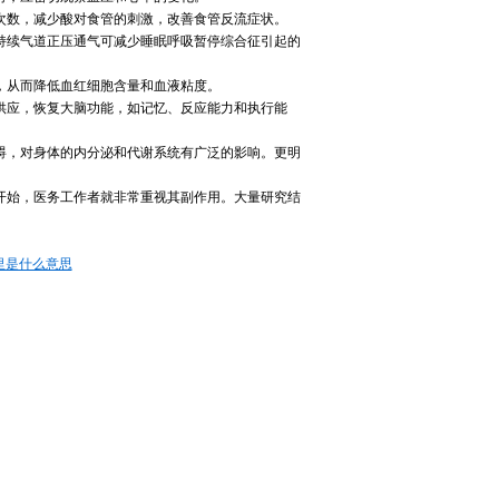
次数，减少酸对食管的刺激，改善食管反流症状。
持续气道正压通气可减少睡眠呼吸暂停综合征引起的
，从而降低血红细胞含量和血液粘度。
供应，恢复大脑功能，如记忆、反应能力和执行能
碍，对身体的内分泌和代谢系统有广泛的影响。更明
一开始，医务工作者就非常重视其副作用。大量研究结
学里是什么意思