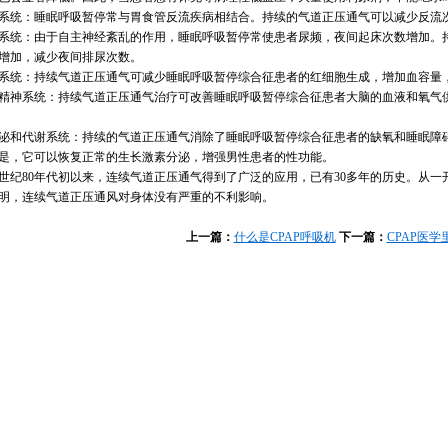
系统：睡眠呼吸暂停常与胃食管反流疾病相结合。持续的气道正压通气可以减少反流
系统：由于自主神经紊乱的作用，睡眠呼吸暂停常使患者尿频，夜间起床次数增加。
增加，减少夜间排尿次数。
系统：持续气道正压通气可减少睡眠呼吸暂停综合征患者的红细胞生成，增加血容量
精神系统：持续气道正压通气治疗可改善睡眠呼吸暂停综合征患者大脑的血液和氧气
泌和代谢系统：持续的气道正压通气消除了睡眠呼吸暂停综合征患者的缺氧和睡眠障
是，它可以恢复正常的生长激素分泌，增强男性患者的性功能。
0世纪80年代初以来，连续气道正压通气得到了广泛的应用，已有30多年的历史。从
明，连续气道正压通风对身体没有严重的不利影响。
上一篇：
什么是CPAP呼吸机
下一篇：
CPAP医
1
2
3