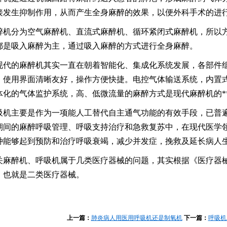
接发生抑制作用，从而产生全身麻醉的效果，以便外科手术的进
醉机分为空气麻醉机、直流式麻醉机、循环紧闭式麻醉机，所以
都是吸入麻醉为主，通过吸入麻醉的方式进行全身麻醉。
现代的麻醉机其实一直在朝着智能化、集成化系统发展，各部件
，使用界面清晰友好，操作方便快捷。电控气体输送系统，内置
体化的气体监护系统，高、低微流量的麻醉方式是现代麻醉机的*
吸机主要是作为一项能人工替代自主通气功能的有效手段，已普
1
2
3
期间的麻醉呼吸管理、呼吸支持治疗和急救复苏中，在现代医学
种能够起到预防和治疗呼吸衰竭，减少并发症，挽救及延长病人
关麻醉机、呼吸机属于几类医疗器械的问题，其实根据《医疗器械指
，也就是二类医疗器械。
上一篇：
肺炎病人用医用呼吸机还是制氧机
下一篇：
呼吸机