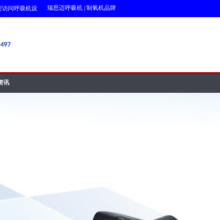
瑞思迈呼吸机
|
制氧机品牌
问呼吸机设备网!!!
资讯