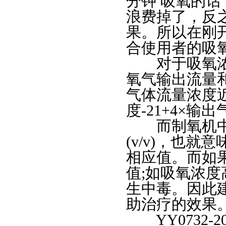
分钟 吸氧的
浪费掉了，反
果。所以在刚
合使用者的吸
对于吸氧浓度
氧气输出流量
气体流量浓度近
度-21+4×输出
而制氧机中医
(v/v)，也
相应值。而如
值;如吸氧浓度
生中毒。因此建
助治疗的效果
YY0732-