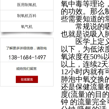
氧中毒等理论
医用制氧机
的功效。那么
制氧机百科
些需要知道的
常规说的吸氧
氧气机
也就是说吸入
医学上定义：
以下，为低浓度
氧浓度在50%
以上，连续2天
12小时内就
肺泡中氧交换的
还是保健流量都
度(流量)的目
钟 的流量完全