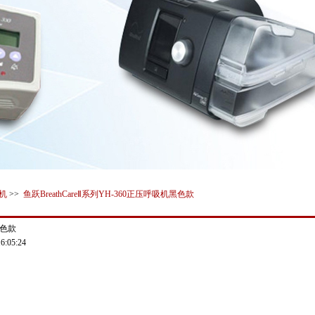
机
>>
鱼跃BreathCareⅡ系列YH-360正压呼吸机黑色款
黑色款
:05:24