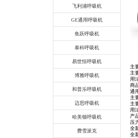
飞利浦呼吸机
GE通用呼吸机
鱼跃呼吸机
泰科呼吸机
易世恒呼吸机
主
主
博雅呼吸机
用
商
和普乐呼吸机
通
主
迈思呼吸机
主
用
产
哈美顿呼吸机
压力
全
费雪派克
全