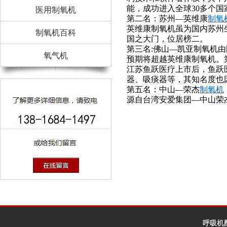
能，成功进入全球30多个
医用制氧机
第二名：苏州—英维康
制氧
英维康制氧机虽为国内苏州
制氧机百科
国之大门，位居榜二。
第三名:佛山—凯亚制氧机
由
氧气机
预期将超越英维康制氧机。
江苏鱼跃医疗上市后，鱼跃
器、吸痰器等，其知名度也
第五名：中山—荣杰
制氧机
源自台湾安爱集团—中山荣
呼吸机