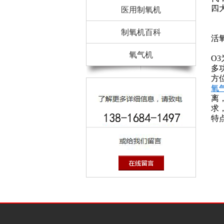
四
医用制氧机
研
（
制氧机百科
活
（
氧气机
O
多
方
氧
离
求
特
2
4
2
4