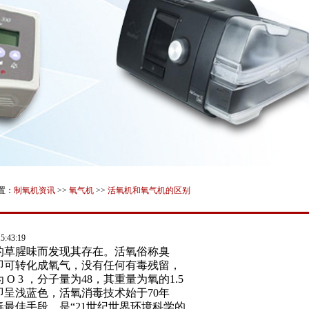
置：
制氧机资讯
>>
氧气机
>>
活氧机和氧气机的区别
:43:19
含的草腥味而发现其存在。活氧俗称臭
即可转化成氧气，没有任何有毒残留，
3 ，分子量为48，其重量为氧的1.5
呈浅蓝色，活氧消毒技术始于70年
最佳手段，是“21世纪世界环境科学的