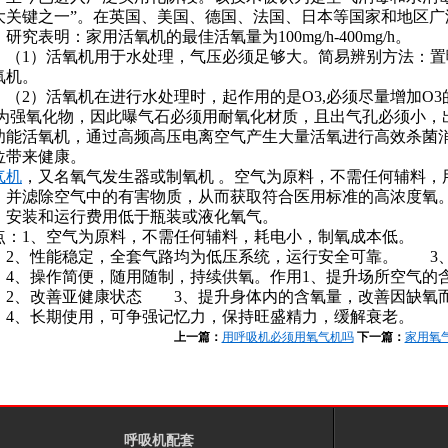
大关键之一”。在英国、美国、德国、法国、日本等国家和地区广
究表明：家用活氧机的最佳活氧量为100mg/h-400mg/h。
1）活氧机用于水处理，气压必须足够大。简易辨别方法：置
氧机。
2）活氧机在进行水处理时，起作用的是O3,必须尽量增加O3
3为强氧化物，因此曝气石必须用耐氧化材质，且出气孔必须小，
功能活氧机，通过高频高压电离空气产生大量活氧进行高效杀菌
位带来健康。
气机
，又名氧气发生器或制氧机 。空气为原料，不需任何辅料，
，并滤除空气中的有害物质，从而获取符合医用标准的高浓度氧。
，安装和运行费用低于瓶装或液化氧气。
点：
1、空气为原料，不需任何辅料，耗电小，制氧成本低。
1
2
3
、性能稳定，全套气路均为低压系统，运行安全可靠。
3、
、操作简便，随用随制，持续供氧。
作用
1、提升场所空气的
、改善亚健康状态
3、提升身体内的含氧量，改善因缺氧而
、长期使用，可争强记忆力，保持旺盛精力，缓解衰老。
上一篇：
用呼吸机必须用氧气机吗
下一篇：
家用氧
呼吸机配套