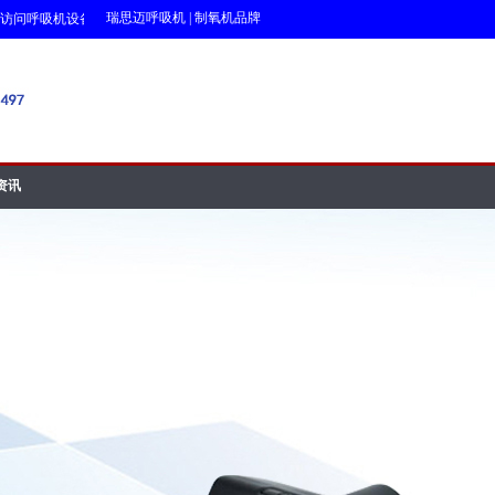
瑞思迈呼吸机
|
制氧机品牌
问呼吸机设备网!!!
资讯