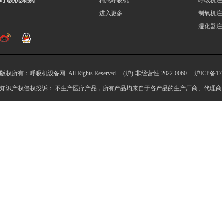
呼吸机采购
柯惠呼吸机
呼吸机注
进入更多
制氧机注
湿化器注
版权所有：呼吸机设备网 All Rights Reserved (沪)-非经营性-2022-0060
沪ICP备170
知识产权侵权投诉： 不生产医疗产品，所有产品均来自于各产品的生产厂商、代理