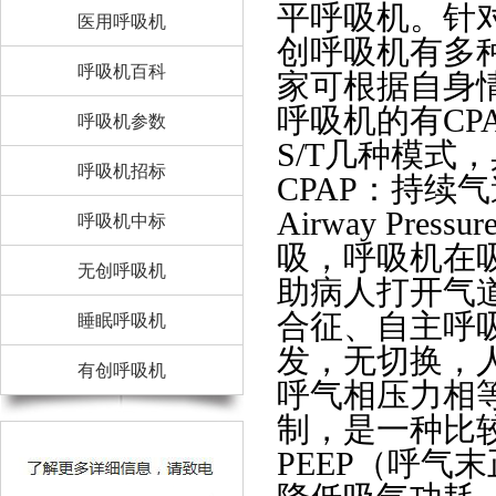
平呼吸机。针
医用呼吸机
创呼吸机有多
呼吸机百科
家可根据自身
呼吸机的有CP
呼吸机参数
S/T几种模式
呼吸机招标
CPAP：持续气道正
Airway P
呼吸机中标
吸，呼吸机在
无创呼吸机
助病人打开气
合征、自主呼
睡眠呼吸机
发，无切换，
有创呼吸机
呼气相压力相
制，是一种比
PEEP（呼气