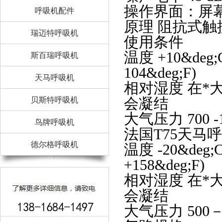
操作界面：屏幕 彩
呼吸机配件
原理 阻抗式触
瑞迈特呼吸机
使用条件
温度 +10&deg;
斯百瑞呼吸机
104&deg;F)
天马呼吸机
相对湿度 在*大温
会凝结
贝斯特呼吸机
大气压力 700 -1
鸟牌呼吸机
法国T75天马
德尔格呼吸机
温度 -20&deg;C
+158&deg;F)
相对湿度 在*大温
会凝结
大气压力 500－－