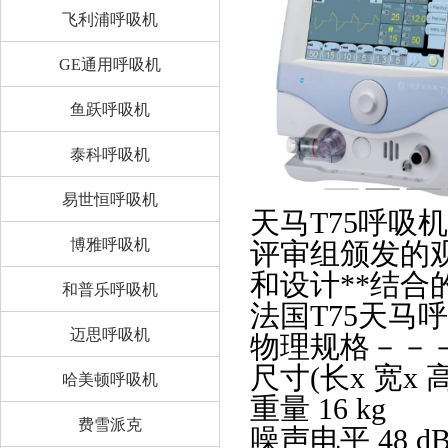
飞利浦呼吸机
GE通用呼吸机
鱼跃呼吸机
泰科呼吸机
易世恒呼吸机
天马T75呼吸
博雅呼吸机
评审组颁发的
和设计**结合
和普乐呼吸机
法国T75天马
迈思呼吸机
物理规格－－
尺寸(长x 宽x 高)
哈美顿呼吸机
重量 16 kg
费雪派克
噪声电平 48 dB