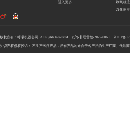
进入更多
制氧机注
湿化器注
版权所有：呼吸机设备网 All Rights Reserved (沪)-非经营性-2022-0060
沪ICP备170
知识产权侵权投诉： 不生产医疗产品，所有产品均来自于各产品的生产厂商、代理