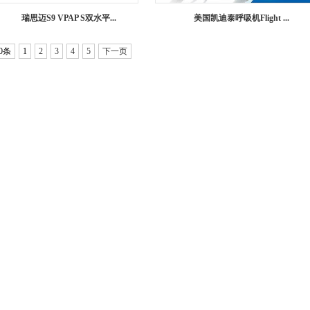
瑞思迈S9 VPAP S双水平...
美国凯迪泰呼吸机Flight ...
0条
1
2
3
4
5
下一页