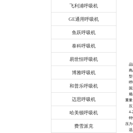
飞利浦呼吸机
GE通用呼吸机
鱼跃呼吸机
泰科呼吸机
易世恒呼吸机
品牌
商品
博雅呼吸机
型号
呼吸
和普乐呼吸机
国产
规格
迈思呼吸机
重量:
压
4-
哈美顿呼吸机
特性
压力
费雪派克
适用