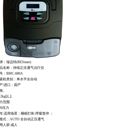
：瑞迈特(RESmart)
名称：持续正压通气治疗仪
1
2
3
：BMC-680A
机类别：单水平全自动
/进口：国产
;
2kg以上
力范围
20压力
:适用场景；睡眠打鼾,呼吸暂停
 ；
模式：AUTO 全自动正压通气
人群:成人