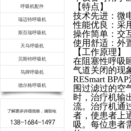
【特点】
呼吸机配件
技术先进：微
瑞迈特呼吸机
性能优良：采
操作简单：交
斯百瑞呼吸机
使用舒适：外
天马呼吸机
【工作原理】
在阻塞性呼吸
贝斯特呼吸机
气道关闭的现
鸟牌呼吸机
RESmart 
德尔格呼吸机
围过滤过的空
时，治疗机输
流。治疗机通
者，使患者上
吸。每位患者