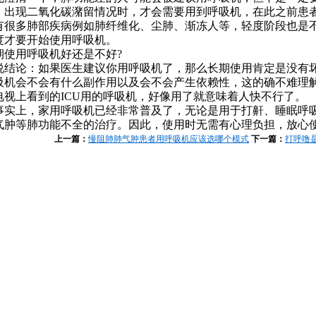
，出现二氧化碳潴留情况时，才会需要用到呼吸机，在此之前患
有很多肺部疾病例如肺纤维化、尘肺、渐冻人等，轻度阶段也是
度才要开始使用呼吸机。
期使用呼吸机好还是不好?
说结论：如果医生建议你用呼吸机了，那么长期使用肯定是没有
吸机会不会有什么副作用以及会不会产生依赖性，这的确不难理
电视上看到的ICU用的呼吸机，好像用了就意味着人快不行了。
事实上，家用呼吸机已经非常普及了，无论是用于打鼾、睡眠呼
气肿等肺功能不全的治疗。因此，使用时无需有心理负担，放心
上一篇：
慢阻肺肺气肿患者用呼吸机应该选哪个模式
下一篇：
打呼噜是
1
2
3