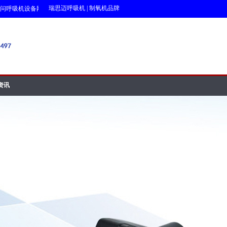
瑞思迈呼吸机
|
制氧机品牌
吸机设备网!!!
资讯