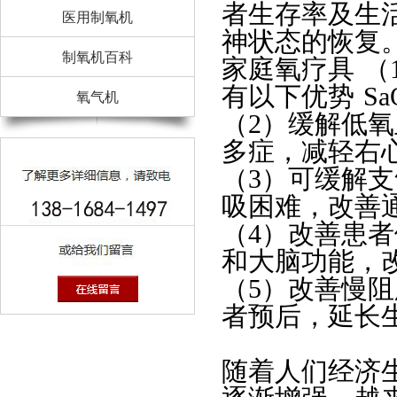
者生存率及生
医用制氧机
神状态的恢复
制氧机百科
家庭氧疗具
（
有以下优势
S
氧气机
（2）缓解低
多症，减轻右
（3）可缓解
吸困难，改善
（4）改善患
和大脑功能，
（5）改善慢
者预后，延长
随着人们经济