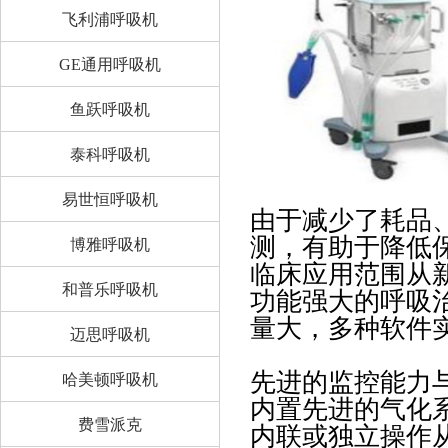
飞利浦呼吸机
GE通用呼吸机
鱼跃呼吸机
泰科呼吸机
易世恒呼吸机
由于减少了耗品
测，有助于降低
博雅呼吸机
临床应用范围从
和普乐呼吸机
功能强大的呼吸
量大，多种软件
迈思呼吸机
先进的监控能力与
哈美顿呼吸机
内置先进的气化
费雪派克
内联或独立操作