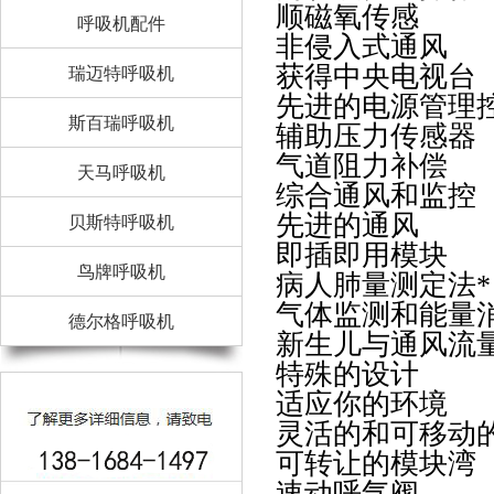
顺磁氧传感
呼吸机配件
非侵入式通风
获得中央电视台
瑞迈特呼吸机
先进的电源管理
斯百瑞呼吸机
辅助压力传感器
气道阻力补偿
天马呼吸机
综合通风和监控
先进的通风
贝斯特呼吸机
即插即用模块
鸟牌呼吸机
病人肺量测定法*
气体监测和能量消
德尔格呼吸机
新生儿与通风流
特殊的设计
适应你的环境
灵活的和可移动
可转让的模块湾
速动呼气阀