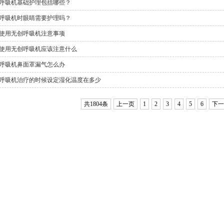
呼吸机基础护理包括哪些？
呼吸机时眼睛需要护理吗？
使用无创呼吸机注意事项
使用无创呼吸机应该注意什么
呼吸机鼻面罩漏气怎么办
呼吸机治疗的时候设定湿化温度在多少
共1804条
上一页
1
2
3
4
5
6
下一
1
2
3