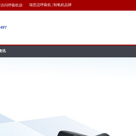
瑞思迈呼吸机
|
制氧机品牌
问呼吸机设备网!!!
资讯